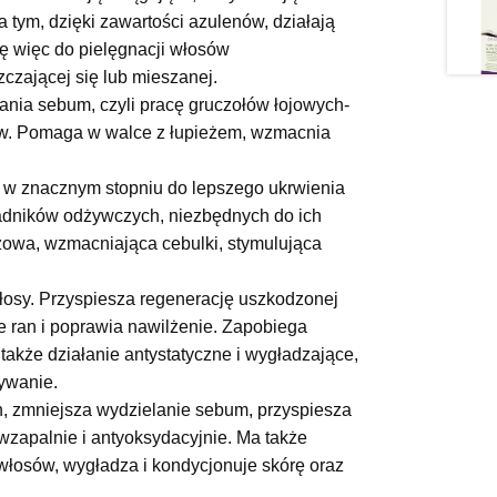
 tym, dzięki zawartości azulenów, działają
ię więc do pielęgnacji włosów
zczającej się lub mieszanej.
lania sebum, czyli pracę gruczołów łojowych-
ów. Pomaga w walce z łupieżem, wzmacnia
ę w znacznym stopniu do lepszego ukrwienia
kładników odżywczych, niezbędnych do ich
żowa, wzmacniająca cebulki, stymulująca
łosy. Przyspiesza regenerację uszkodzonej
e ran i poprawia nawilżenie. Zapobiega
także działanie antystatyczne i wygładzające,
ywanie.
 zmniejsza wydzielanie sebum, przyspiesza
iwzapalnie i antyoksydacyjnie. Ma także
włosów, wygładza i kondycjonuje skórę oraz