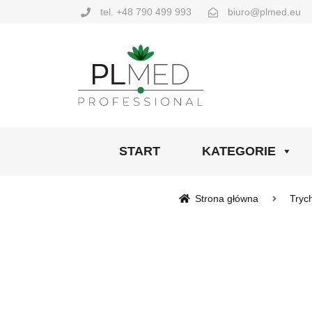
tel. +48 790 499 993
biuro@plmed.eu
START
KATEGORIE
Strona główna
Tryc