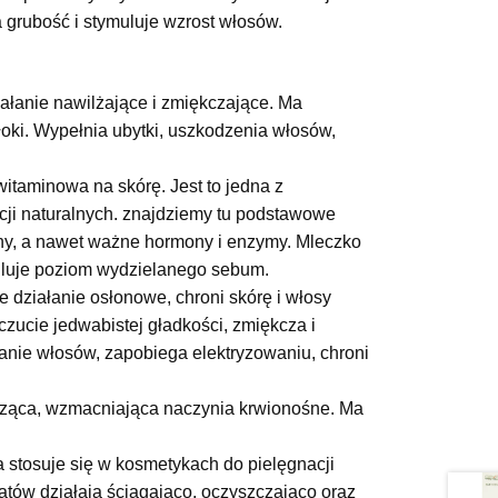
 grubość i stymuluje wzrost włosów.
nie nawilżające i zmiękczające. Ma
łoki. Wypełnia ubytki, uszkodzenia włosów,
itaminowa na skórę. Jest to jedna z
cji naturalnych. znajdziemy tu podstawowe
aminy, a nawet ważne hormony i enzymy. Mleczko
uluje poziom wydzielanego sebum.
iałanie osłonowe, chroni skórę i włosy
zucie jedwabistej gładkości, zmiękcza i
nie włosów, zapobiega elektryzowaniu, chroni
ca, wzmacniająca naczynia krwionośne. Ma
osuje się w kosmetykach do pielęgnacji
iatów działają ściągająco, oczyszczająco oraz