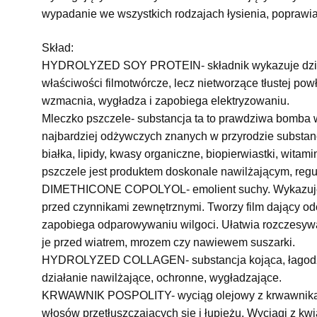
wypadanie we wszystkich rodzajach łysienia, poprawia
Skład:
HYDROLYZED SOY PROTEIN- składnik wykazuje działa
właściwości filmotwórcze, lecz nietworzące tłustej pow
wzmacnia, wygładza i zapobiega elektryzowaniu.
Mleczko pszczele- substancja ta to prawdziwa bomba w
najbardziej odżywczych znanych w przyrodzie substan
białka, lipidy, kwasy organiczne, biopierwiastki, wit
pszczele jest produktem doskonale nawilżającym, reg
DIMETHICONE COPOLYOL- emolient suchy. Wykazuje dz
przed czynnikami zewnętrznymi. Tworzy film dający odc
zapobiega odparowywaniu wilgoci. Ułatwia rozczesywa
je przed wiatrem, mrozem czy nawiewem suszarki.
HYDROLYZED COLLAGEN- substancja kojąca, łagodzą
działanie nawilżające, ochronne, wygładzające.
KRWAWNIK POSPOLITY- wyciąg olejowy z krwawnika st
włosów przetłuszczających się i łupieżu. Wyciągi z kw