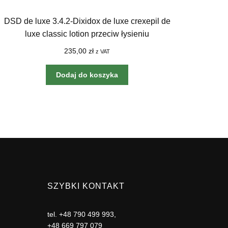
DSD de luxe 3.4.2-Dixidox de luxe crexepil de
luxe classic lotion przeciw łysieniu
telogenowego 100ML
235,00
zł
z VAT
Dodaj do koszyka
SZYBKI KONTAKT
tel.
+48 790 499 993
,
+48 669 797 079