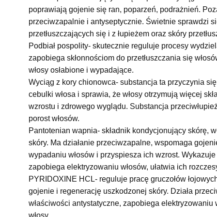
poprawiają gojenie się ran, poparzeń, podrażnień. Poza
przeciwzapalnie i antyseptycznie. Świetnie sprawdzi s
przetłuszczających się i z łupieżem oraz skóry przetłus
Podbiał pospolity- skutecznie reguluje procesy wydzie
zapobiega skłonnościom do przetłuszczania się włos
włosy osłabione i wypadające.
Wyciąg z kory chionowca- substancja ta przyczynia si
cebulki włosa i sprawia, że włosy otrzymują więcej s
wzrostu i zdrowego wyglądu. Substancja przeciwłupie
porost włosów.
Pantotenian wapnia- składnik kondycjonujący skórę, w
skóry. Ma działanie przeciwzapalne, wspomaga gojeni
wypadaniu włosów i przyspiesza ich wzrost. Wykazuje 
zapobiega elektryzowaniu włosów, ułatwia ich rozczes
PYRIDOXINE HCL- reguluje pracę gruczołów łojowych,
gojenie i regenerację uszkodzonej skóry. Działa przec
właściwości antystatyczne, zapobiega elektryzowaniu 
włosy.