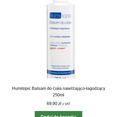
Humitopic Balsam do ciała nawilżająco-łagodzący
250ml
69,90
zł
z VAT
Dodaj do koszyka