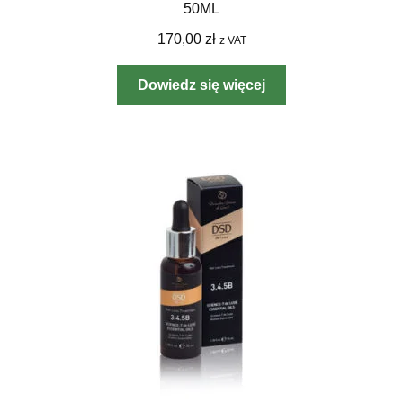
50ML
170,00
zł
z VAT
Dowiedz się więcej