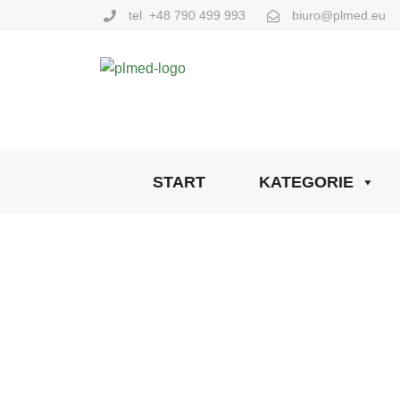
tel. +48 790 499 993
biuro@plmed.eu
START
KATEGORIE