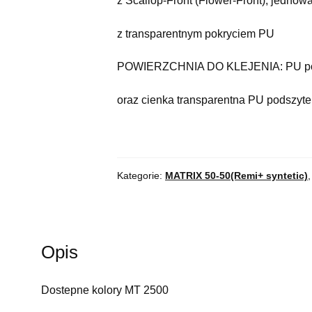
z Scallop-Front (Flower-Front), jedno
z transparentnym pokryciem PU
POWIERZCHNIA DO KLEJENIA: PU po b
oraz cienka transparentna PU podszyte
Kategorie:
MATRIX 50-50(Remi+ syntetic)
Opis
Dostepne kolory MT 2500