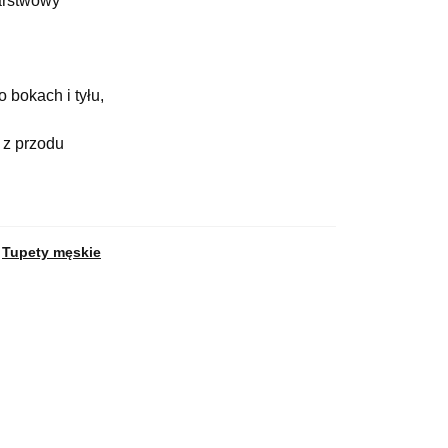
warstwowy
okach i tyłu,
 z przodu
,
Tupety męskie