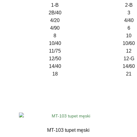
1-B
2-B
2B/40
3
4/20
4/40
4/90
6
8
10
10/40
10/60
11/75
12
12/50
12-G
14/40
14/60
18
21
MT-103 tupet męski