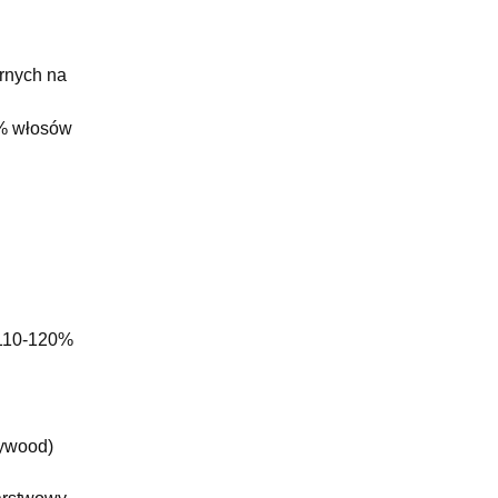
nych na
0% włosów
 110-120%
ywood)