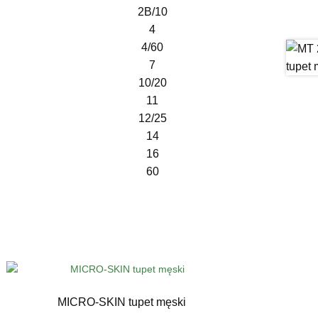
2B/10
4
4/60
7
10/20
11
12/25
14
16
60
MICRO-SKIN tupet męski