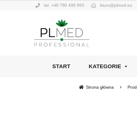
wynosiła:
wynosi:
tel. +48 790 499 993
biuro@plmed.eu
245,00 zł.
205,00 zł.
START
KATEGORIE
Strona główna
Prod