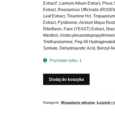
Extract*, Lamium Album Extract, Pinus 
Extract, Rosmarinus Officinalis (ROSEM
Leaf Extract, Thiamine Hcl, Tropaeolum
Extract, Pyridoxine, Arctium Majus Root
Riboflavin, Faex (YEAST) Extract, Niac
Menthol, Undecylenamidopropyltrimonium
Triethanolamine, Peg-40 Hydrogenated
Sorbate, Dehydroacetic Acid, Benzyl A
Pozostało tylko: 1
ilość
Dodaj do koszyka
DSD
de
luxe
1.4L-
Kategorie:
Wypadanie włosów
,
Łojotok i 
Dixidox