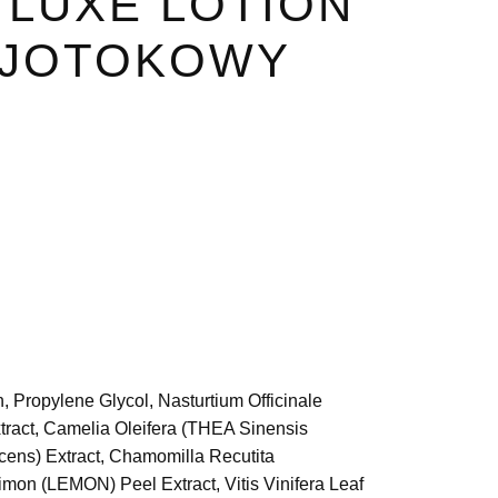
 LUXE LOTION
OJOTOKOWY
a
ł.
 Propylene Glycol, Nasturtium Officinale
xtract, Camelia Oleifera (THEA Sinensis
ens) Extract, Chamomilla Recutita
mon (LEMON) Peel Extract, Vitis Vinifera Leaf