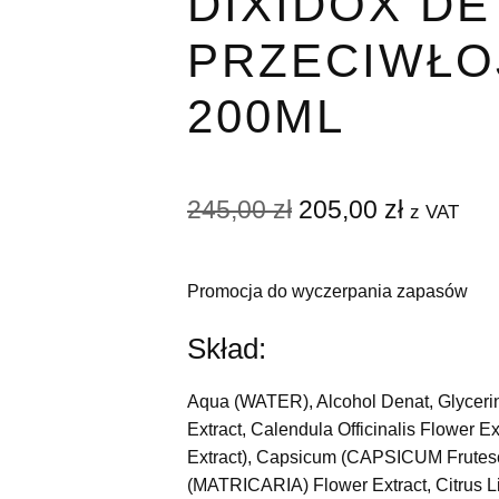
DIXIDOX DE
PRZECIWŁ
200ML
Pierwotna
Aktualn
245,00
zł
205,00
zł
z VAT
cena
cena
wynosiła:
wynosi:
Promocja do wyczerpania zapasów
245,00 zł.
205,00 z
Skład:
Aqua (WATER), Alcohol Denat, Glycerin,
Extract, Calendula Officinalis Flower E
Extract), Capsicum (CAPSICUM Frutesc
(MATRICARIA) Flower Extract, Citrus Li