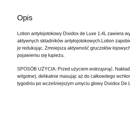
de
luxe
lotion
Opis
przeciwłojotokowy
200ML
Lotion antyłojotokowy Dixidox de Luxe 1.4L zawiera wy
aktywnych składników antyłojotokowych.Lotion zapobie
je redukując. Zmniejsza aktywność gruczołów łojowy
pojawieniu się łupieżu.
SPOSÓB UŻYCIA: Przed użyciem wstrząsnąć. Nakładać
wilgotne), delikatnie masując aż do całkowitego wchło
tygodniu po wcześniejszym umyciu głowy Dixidox De