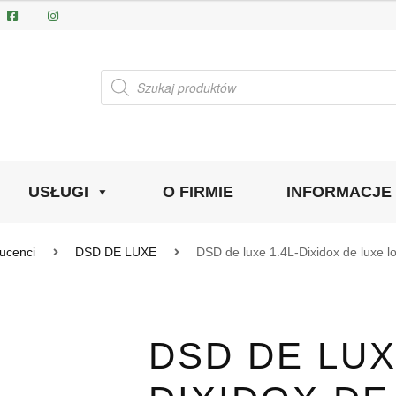
Wyszukiwarka
produktów
USŁUGI
O FIRMIE
INFORMACJE
ucenci
DSD DE LUXE
DSD de luxe 1.4L-Dixidox de luxe l
DSD DE LUX