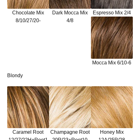
Chocolate Mix
Dark Mocca Mix
Espresso Mix 2/4
8/10/27/20-
4/8
Mocca Mix 6/10-6
Blondy
Caramel Root
Champagne Root
Honey Mix
12/27/22H+Root1
20R/23+Root10
12A/25R/28