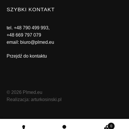
SZYBKI KONTAKT
tel.
+48 790 499 993
,
+48 669 797 079
email:
biuro@plmed.eu
Przejdź do kontaktu
© 2026 Plmed.eu
Realizacja: arturkosinski.pl
0