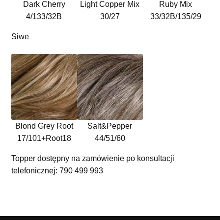
Dark Cherry
Light Copper Mix
Ruby Mix
4/133/32B
30/27
33/32B/135/29
Siwe
Blond Grey Root
Salt&Pepper
17/101+Root18
44/51/60
Topper dostępny na zamówienie po konsultacji
telefonicznej: 790 499 993